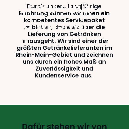
Wer wir sind
Durch unsere langjährige
Erfahrung können wir Ihnen ein
und was wir
kompetentes Servicepaket
anbieten, das weit über die
Lieferung von Getränken
tun
hinausgeht. Wir sind einer der
größten Getränkelieferanten im
Rhein-Main-Gebiet und zeichnen
uns durch ein hohes Maß an
Zuverlässigkeit und
Kundenservice aus.
Dafür stehen wir von