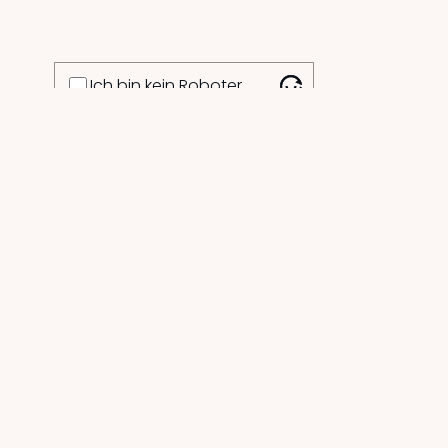
Ich bin kein Roboter
Geschützt durch
ALTCHA
ABSENDEN
AGB
Sortiment