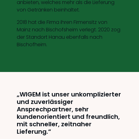
anbieten, welches mehr als die Lieferung
von Getränken beinhaltet.
2018 hat die Firma ihren Firmensitz von
Mainz nach Bischofsheim verlegt. 2020 zog
der Standort Hanau ebenfalls nach
Bischofheim.
„WIGEM ist unser unkomplizierter
und zuverlässiger
Ansprechpartner, sehr
kundenorientiert und freundlich,
mit schneller, zeitnaher
Lieferung.“